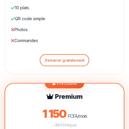
10 plats
QR code simple
Photos
Commandes
Démarrer gratuitement
POPULAIRE
Premium
1 150
FCFA/mois
~38 FCFA/jour