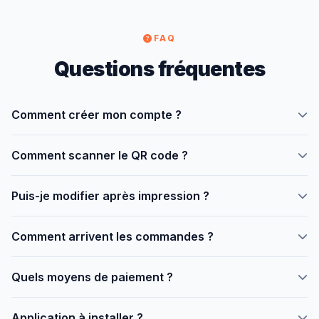
FAQ
Questions fréquentes
Comment créer mon compte ?
Allez sur
menusqr.online/inscription
, remplissez le
Comment scanner le QR code ?
formulaire. Gratuit, 2 minutes.
Avec l'appareil photo du téléphone. Aucune application
Puis-je modifier après impression ?
nécessaire.
Oui, les changements sont instantanés depuis le dashboard.
Comment arrivent les commandes ?
En temps réel avec notification sonore.
Quels moyens de paiement ?
Orange Money, Moov Money, carte bancaire, PayPal via
Application à installer ?