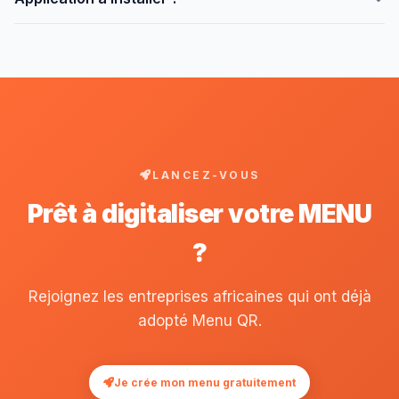
Chariow.
Non, tout dans le navigateur.
LANCEZ-VOUS
Prêt à digitaliser votre MENU
?
Rejoignez les entreprises africaines qui ont déjà
adopté Menu QR.
Je crée mon menu gratuitement