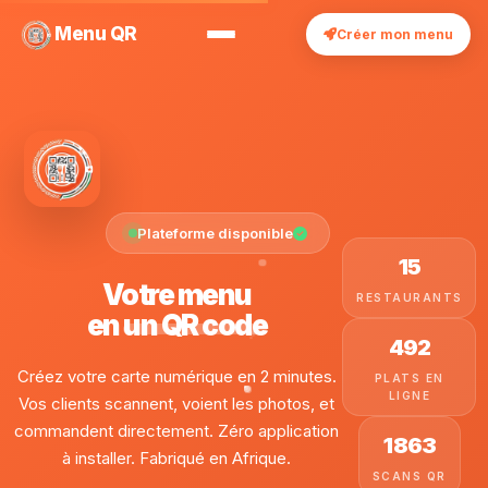
Menu QR
Créer mon menu
Plateforme disponible
15
Votre menu
RESTAURANTS
en
un QR code
492
Créez votre carte numérique en 2 minutes.
PLATS EN
LIGNE
Vos clients scannent, voient les photos, et
commandent directement. Zéro application
1 863
à installer. Fabriqué en Afrique.
SCANS QR