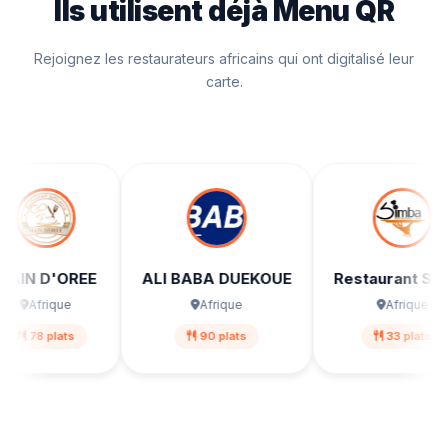
Ils utilisent déjà Menu QR
Rejoignez les restaurateurs africains qui ont digitalisé leur
carte.
 D'OREE
ALI BABA DUEKOUE
Restaurant SIMBA
Afrique
Afrique
Afrique
8 plats
90 plats
33 plats