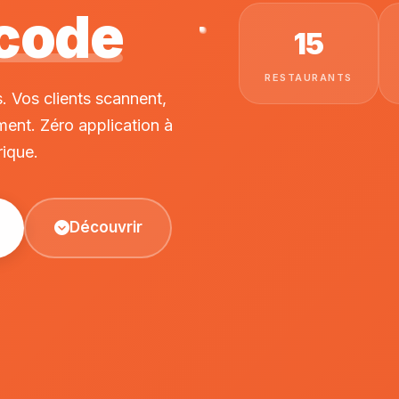
 code
15
RESTAURANTS
. Vos clients scannent,
ent. Zéro application à
rique.
Découvrir