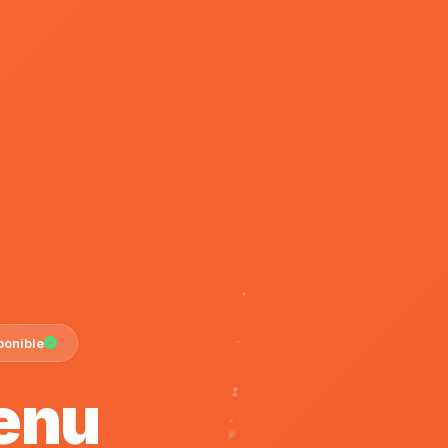
ponible
enu