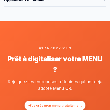
Chariow.
Non, tout dans le navigateur.
LANCEZ-VOUS
Prêt à digitaliser votre MENU
?
Rejoignez les entreprises africaines qui ont déjà
adopté Menu QR.
Je crée mon menu gratuitement