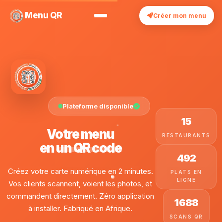
Menu QR
Créer mon menu
Plateforme disponible
15
Votre menu
RESTAURANTS
en
un QR code
492
Créez votre carte numérique en 2 minutes.
PLATS EN
LIGNE
Vos clients scannent, voient les photos, et
commandent directement. Zéro application
1 688
à installer. Fabriqué en Afrique.
SCANS QR