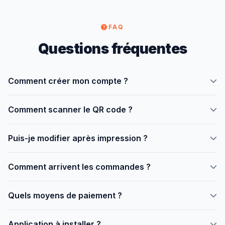
FAQ
Questions fréquentes
Comment créer mon compte ?
Allez sur
menusqr.online/inscription
, remplissez le
Comment scanner le QR code ?
formulaire. Gratuit, 2 minutes.
Avec l'appareil photo du téléphone. Aucune application
Puis-je modifier après impression ?
nécessaire.
Oui, les changements sont instantanés depuis le dashboard.
Comment arrivent les commandes ?
En temps réel avec notification sonore.
Quels moyens de paiement ?
Orange Money, Moov Money, carte bancaire, PayPal via
Application à installer ?