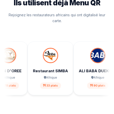
Ils utilisent déjà Menu QR
Rejoignez les restaurateurs africains qui ont digitalisé leur
carte.
D'OREE
Restaurant SIMBA
ALI BABA DUEKOUE
ique
Afrique
Afrique
plats
33 plats
90 plats