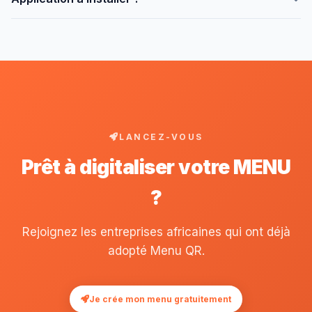
Chariow.
Non, tout dans le navigateur.
LANCEZ-VOUS
Prêt à digitaliser votre MENU
?
Rejoignez les entreprises africaines qui ont déjà
adopté Menu QR.
Je crée mon menu gratuitement