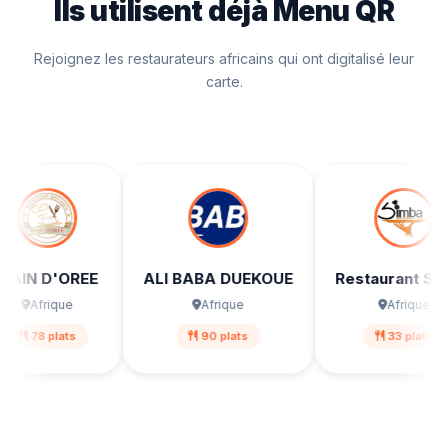
Ils utilisent déjà Menu QR
Rejoignez les restaurateurs africains qui ont digitalisé leur
carte.
 D'OREE
ALI BABA DUEKOUE
Restaurant SIMBA
Afrique
Afrique
Afrique
8 plats
90 plats
33 plats