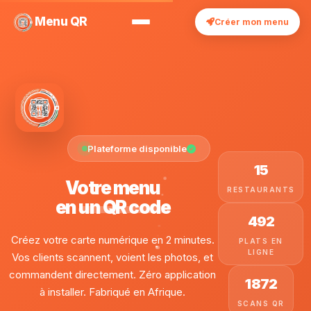
Menu QR
Créer mon menu
Plateforme disponible
15
Votre menu
RESTAURANTS
en
un QR code
492
Créez votre carte numérique en 2 minutes.
PLATS EN
LIGNE
Vos clients scannent, voient les photos, et
commandent directement. Zéro application
1 872
à installer. Fabriqué en Afrique.
SCANS QR