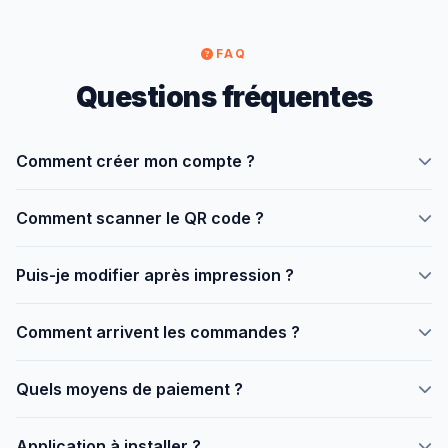
FAQ
Questions fréquentes
Comment créer mon compte ?
Allez sur
menusqr.online/inscription
, remplissez le
Comment scanner le QR code ?
formulaire. Gratuit, 2 minutes.
Avec l'appareil photo du téléphone. Aucune application
Puis-je modifier après impression ?
nécessaire.
Oui, les changements sont instantanés depuis le dashboard.
Comment arrivent les commandes ?
En temps réel avec notification sonore.
Quels moyens de paiement ?
Orange Money, Moov Money, carte bancaire, PayPal via
Application à installer ?