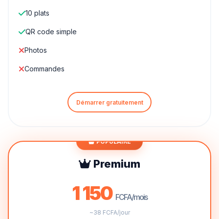
10 plats
QR code simple
Photos
Commandes
Démarrer gratuitement
POPULAIRE
Premium
1 150
FCFA/mois
~38 FCFA/jour