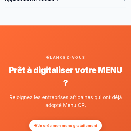
Chariow.
Non, tout dans le navigateur.
LANCEZ-VOUS
Prêt à digitaliser votre MENU
?
Rejoignez les entreprises africaines qui ont déjà
adopté Menu QR.
Je crée mon menu gratuitement