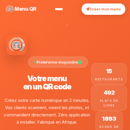
Menu QR
Créer mon menu
Plateforme disponible
15
Votre menu
RESTAURANTS
en
un QR code
492
Créez votre carte numérique en 2 minutes.
PLATS EN
LIGNE
Vos clients scannent, voient les photos, et
commandent directement. Zéro application
1 893
à installer. Fabriqué en Afrique.
SCANS QR