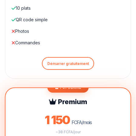
10 plats
QR code simple
Photos
Commandes
Démarrer gratuitement
POPULAIRE
Premium
1 150
FCFA/mois
~38 FCFA/jour