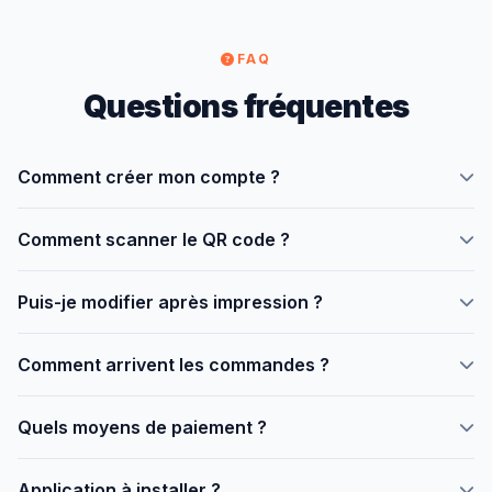
FAQ
Questions fréquentes
Comment créer mon compte ?
Allez sur
menusqr.online/inscription
, remplissez le
Comment scanner le QR code ?
formulaire. Gratuit, 2 minutes.
Avec l'appareil photo du téléphone. Aucune application
Puis-je modifier après impression ?
nécessaire.
Oui, les changements sont instantanés depuis le dashboard.
Comment arrivent les commandes ?
En temps réel avec notification sonore.
Quels moyens de paiement ?
Orange Money, Moov Money, carte bancaire, PayPal via
Application à installer ?